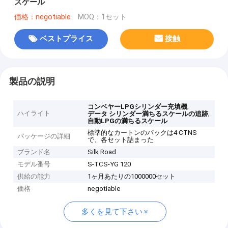
スケール
価格：negotiable
MOQ：1セット
ベストプライス
接触
製品の説明
,
コンベヤーLPGシリンダー充填機
ハイライト
,
データ シリンダー満ちるスケールの追跡
自動LPGの満ちるスケール
標準的なカートンのパックは4 CTNS
パッケージの詳細
で、各セット詰まった
ブランド名
Silk Road
モデル番号
S-TCS-YG 120
供給の能力
1ヶ月あたりの1000000セット
価格
negotiable
多くを見て下さい