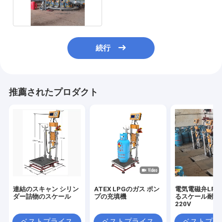
スケール
続行
推薦されたプロダクト
連結のスキャン シリン
ATEX LPGのガス ポン
電気電磁弁LP
ダー詰物のスケール
プの充填機
るスケール耐圧
220V
ベストプライス
ベストプライス
ベストプラ