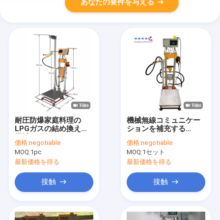
あなたの要件を与える
耐圧防爆家庭料理の
機械無線コミュニケー
LPGガスの結め換え品
ションを補充する
機械2kg
120kg LPGのガス
価格:
negotiable
価格:
negotiable
MOQ:
1pc
MOQ:
1セット
最新価格を得る
最新価格を得る
接触
接触