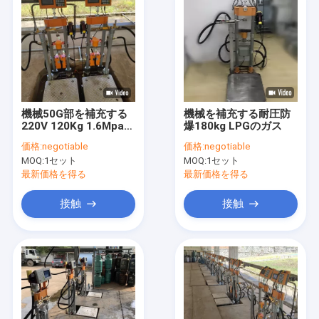
機械50G部を補充する
機械を補充する耐圧防
220V 120Kg 1.6Mpa
爆180kg LPGのガス
LPGのガス
価格:
negotiable
価格:
negotiable
MOQ:
1セット
MOQ:
1セット
最新価格を得る
最新価格を得る
接触
接触
家
プロダクト
私達について