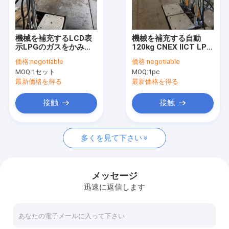
工場旅行
品質管理
機械を補充するLCD表
機械を補充する自動
示LPGのガスをかみ合
120kg CNEX IICT LPG
私達に連絡しなさい
わせる50Hz 220V
のガス
価格:
negotiable
価格:
negotiable
MOQ:
1セット
MOQ:
1pc
引用を要求しなさい
最新価格を得る
最新価格を得る
接触
接触
LPGシリンダー追跡
多くを見て下さい
シリンダー能力別クラス編成制度
LPGのガスの追跡
メッセージ
迅速に返信します
LPGのガス ポンプの充填機
シリンダー満ちるスケール