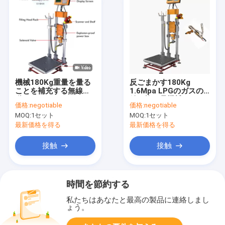
機械180Kg重量を量る
反ごまかす180Kg
ことを補充する無線移
1.6Mpa LPGのガスの
動LPGのガス
結め換え品機械
価格:
negotiable
価格:
negotiable
MOQ:
1セット
MOQ:
1セット
最新価格を得る
最新価格を得る
接触
接触
時間を節約する
私たちはあなたと最高の製品に連絡しまし
ょう。