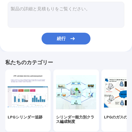
シリンダー バーコード
LPGの圧縮機
LPGのスキッドの植物
続行
LPGタンク レベル ゲージ
LPGの漏出探知器
私たちのカテゴリー
シリンダー コンベヤーの鎖
熱気のシーリング機械
LPGのガソリンスタンド
LPGシリンダー追跡
シリンダー能力別クラ
LPGのガスの追
ス編成制度