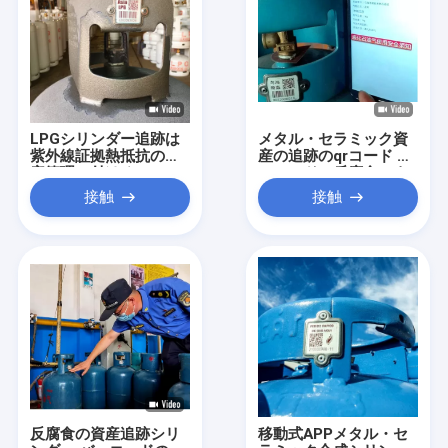
LPGシリンダー追跡は
メタル・セラミック資
紫外線証拠熱抵抗の資
産の追跡のqrコード バ
産管理に付ける
ーコードの反腐食のよ
いBendability
接触
接触
反腐食の資産追跡シリ
移動式APPメタル・セ