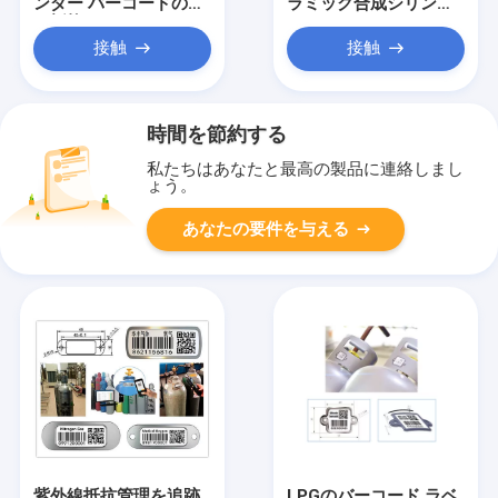
ンダー バーコードの傷
ラミック合成シリンダ
の抵抗
ー バーコードのパーマ
接触
接触
時間を節約する
私たちはあなたと最高の製品に連絡しまし
ょう。
あなたの要件を与える
紫外線抵抗管理を追跡
LPGのバーコード ラベ