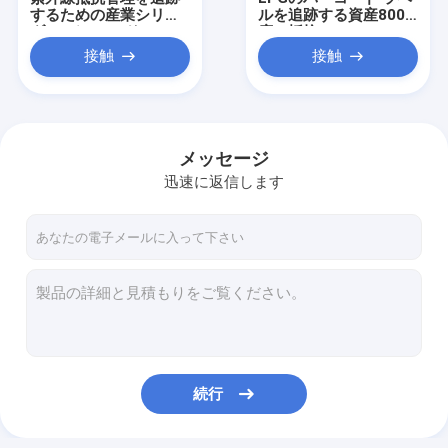
するための産業シリン
ルを追跡する資産800
ダー バーコード
度の抵抗
接触
接触
メッセージ
迅速に返信します
家
プロダクト
続行
私達について