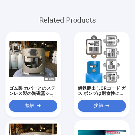
Related Products
ゴム製 カバーとのステ
鋼鉄艶出しQRコード ガ
ンレス製の陶磁器シリ
ス ポンプは耐食性に付
ンダー バーコードの札
ける
の反焼却
接触
接触