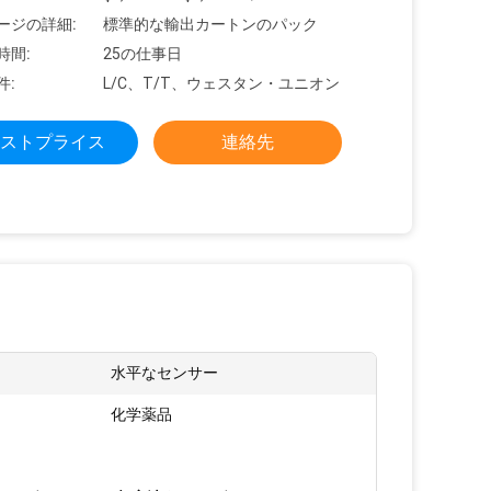
ージの詳細:
標準的な輸出カートンのパック
時間:
25の仕事日
件:
L/C、T/T、ウェスタン・ユニオン
ストプライス
連絡先
:
水平なセンサー
化学薬品