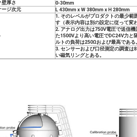
ク壁厚さ
0-30mm
ケージ次元
L 430mm x W 380mm x H 280mm
1. そのレベルがプロダクトの最少範
す（表示内容は別の設定に従って変
2. アナログ出力は750V電圧で送
ト
た1500Vより高い電圧でDC24V
ルトの負荷は250Ωおよび最高である
3. センサーおよび口径測定の調査は80kg
い磁気リングとある。